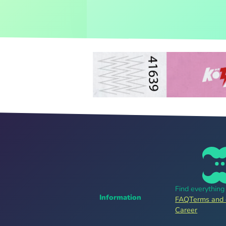
Find everythin
Information
FAQ
Terms and 
Career