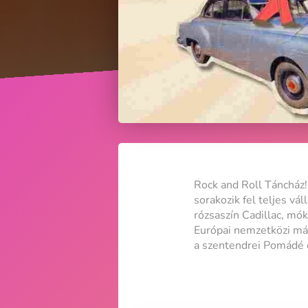
Rock and Roll Táncház!
sorakozik fel teljes vá
rózsaszín Cadillac, mó
Európai nemzetközi más
a szentendrei Pomádé 