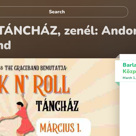
 TÁNCHÁZ, zenél: Andor
nd
Barl
Közp
March 1