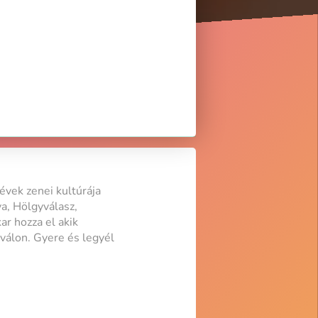
évek zenei kultúrája
ya, Hölgyválasz,
r hozza el akik
válon. Gyere és legyél