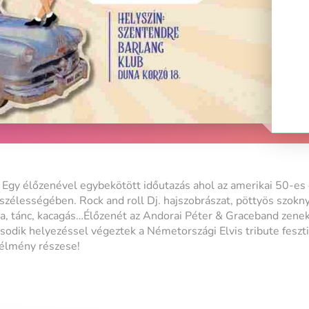
 Egy élőzenével egybekötött időutazás ahol az amerikai 50-es 
llszélességében. Rock and roll Dj. hajszobrászat, pöttyös szokn
ka, tánc, kacagás…Élőzenét az Andorai Péter & Graceband zeneka
odik helyezéssel végeztek a Németországi Elvis tribute feszti
élmény részese!