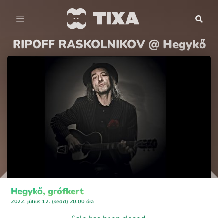
RIPOFF RASKOLNIKOV @ Hegykő
Hegykő, grófkert
2022. július 12. (kedd) 20.00 óra