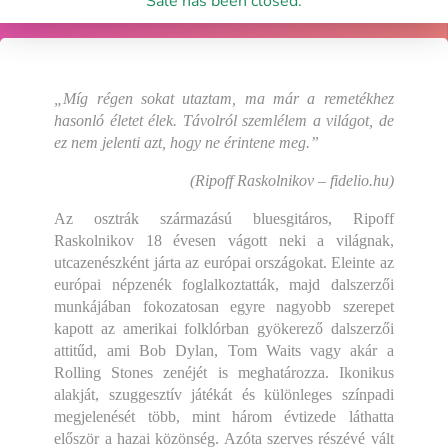
Sale has been closed.
„Míg régen sokat utaztam, ma már a remetékhez
hasonló életet élek. Távolról szemlélem a világot, de
ez nem jelenti azt, hogy ne érintene meg.”
(Ripoff Raskolnikov – fidelio.hu)
Az osztrák származású bluesgitáros, Ripoff
Raskolnikov 18 évesen vágott neki a világnak,
utcazenészként járta az európai országokat. Eleinte az
európai népzenék foglalkoztatták, majd dalszerzői
munkájában fokozatosan egyre nagyobb szerepet
kapott az amerikai folklórban gyökerező dalszerzői
attitűd, ami Bob Dylan, Tom Waits vagy akár a
Rolling Stones zenéjét is meghatározza. Ikonikus
alakját, szuggesztív játékát és különleges színpadi
megjelenését több, mint három évtizede láthatta
először a hazai közönség. Azóta szerves részévé vált