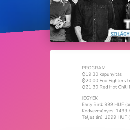
PROGRAM
⌚19:30 kapunyitás
⌚20:00 Foo Fighters tr
⌚21:30 Red Hot Chili 
JEGYEK
Early Bird: 999 HUF (on
Kedvezményes: 1499 HU
Teljes árú: 1999 HUF (