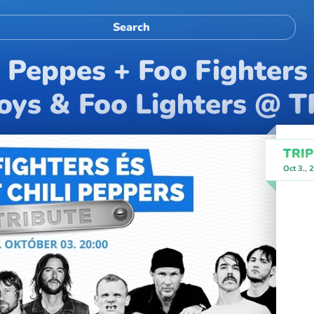
 Peppes + Foo Fighters 
ys & Foo Lighters @ T
TRIP
Oct 3., 