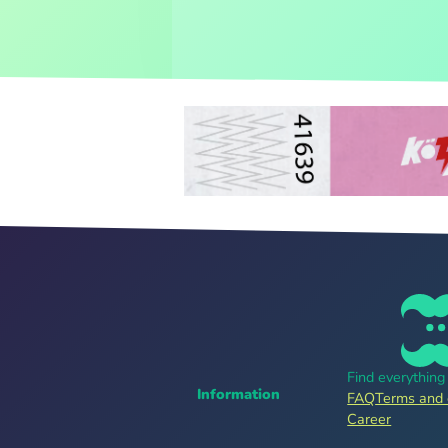
Find everythin
Information
FAQ
Terms and 
Career