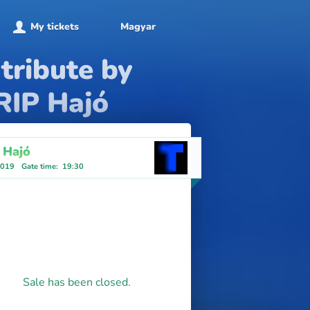
My tickets
Magyar
tribute by
RIP Hajó
 Hajó
2019
Gate time
:
19:30
Sale has been closed.