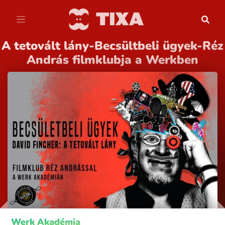
A tetovált lány-Becsültbeli ügyek-Réz
András filmklubja a Werkben
Werk Akadémia