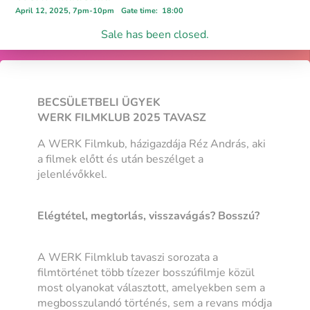
April 12, 2025, 7pm-10pm
Gate time
:
18:00
Sale has been closed.
BECSÜLETBELI ÜGYEK
WERK FILMKLUB 2025 TAVASZ
A WERK Filmkub, házigazdája Réz András, aki
a filmek előtt és után beszélget a
jelenlévőkkel.
Elégtétel, megtorlás, visszavágás? Bosszú?
A WERK Filmklub tavaszi sorozata a
filmtörténet több tízezer bosszúfilmje közül
most olyanokat választott, amelyekben sem a
megbosszulandó történés, sem a revans módja