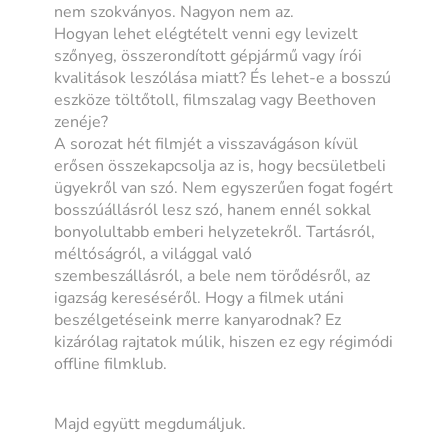
nem szokványos. Nagyon nem az.
Hogyan lehet elégtételt venni egy levizelt
szőnyeg, összerondított gépjármű vagy írói
kvalitások leszólása miatt? És lehet-e a bosszú
eszköze töltőtoll, filmszalag vagy Beethoven
zenéje?
A sorozat hét filmjét a visszavágáson kívül
erősen összekapcsolja az is, hogy becsületbeli
ügyekről van szó. Nem egyszerűen fogat fogért
bosszúállásról lesz szó, hanem ennél sokkal
bonyolultabb emberi helyzetekről. Tartásról,
méltóságról, a világgal való
szembeszállásról, a bele nem törődésről, az
igazság kereséséről. Hogy a filmek utáni
beszélgetéseink merre kanyarodnak? Ez
kizárólag rajtatok múlik, hiszen ez egy régimódi
offline filmklub.
Majd együtt megdumáljuk.