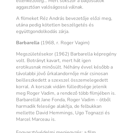
ellenkezőleg… Mert sokszor a baljóslatok
aggasztóan valóságossá válnak.
A filmeket Réz András bevezetője előzi meg,
utána pedig kötetlen beszélgetés és
együttgondolkodás zárja.
Barbarella
(1968, r. Roger Vagim)
Megszületésekor (1962) Barbarella képregény
volt. Botrányt kavart, mert hát igen
erotikusnak minősült. Néhány évvel később a
távolabbi jövő űrkalandornője már csinosan
beilleszkedett a szexszel összemelegedett
korral. A korszak vidám fülledtsége jelenik
meg Roger Vadim, a rendező több filmjében is.
Barbarellát Jane Fonda, Roger Vadim – ötből
harmadik felesége alakítja, de felbukkan
mellette David Hemmings, Ugo Tognazzi és
Marcel Marceau is.
Fogyasztóvédelmi megjegyzés: a film