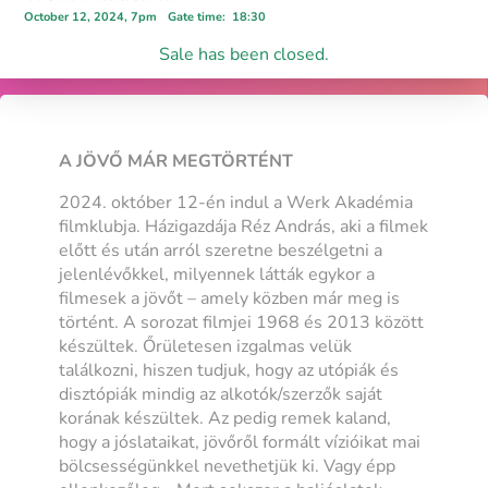
October 12, 2024, 7pm
Gate time
:
18:30
Sale has been closed.
A JÖVŐ MÁR MEGTÖRTÉNT
2024. október 12-én indul a Werk Akadémia
filmklubja. Házigazdája Réz András, aki a filmek
előtt és után arról szeretne beszélgetni a
jelenlévőkkel, milyennek látták egykor a
filmesek a jövőt – amely közben már meg is
történt. A sorozat filmjei 1968 és 2013 között
készültek. Őrületesen izgalmas velük
találkozni, hiszen tudjuk, hogy az utópiák és
disztópiák mindig az alkotók/szerzők saját
korának készültek. Az pedig remek kaland,
hogy a jóslataikat, jövőről formált vízióikat mai
bölcsességünkkel nevethetjük ki. Vagy épp