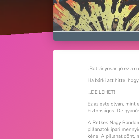
„Botrányosan jó ez a cu
Ha bárki azt hitte, hog
…DE LEHET!
Ez az este olyan, mint
biztonságos. De gyanús
A Retkes Nagy Random I
pillanatok ipari menny
kéne. A pillanat dönt, 