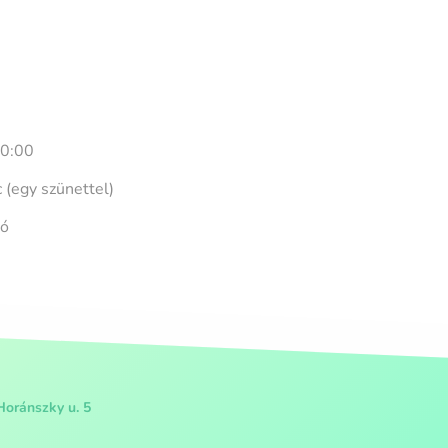
20:00
 (egy szünettel)
zó
Horánszky u. 5