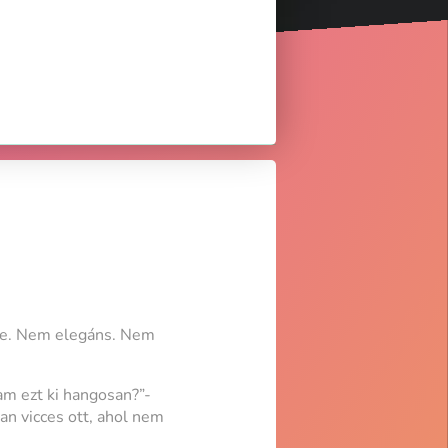
énye. Nem elegáns. Nem
am ezt ki hangosan?”-
an vicces ott, ahol nem