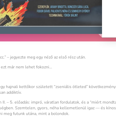
cc.” – jegyezte meg egy néző az első rész után.
y ezt már nem lehet fokozni…
 egy hajnali kettőkor született “zseniális ötleted” következm
an addiktív.
I. – 5. előadás: impró, váratlan fordulatok, és a “miért mondt
iségben. Szemtelen, gyors, néha kellemetlenül igaz — és kínos
mi meg futunk utána, mint a bolondok.