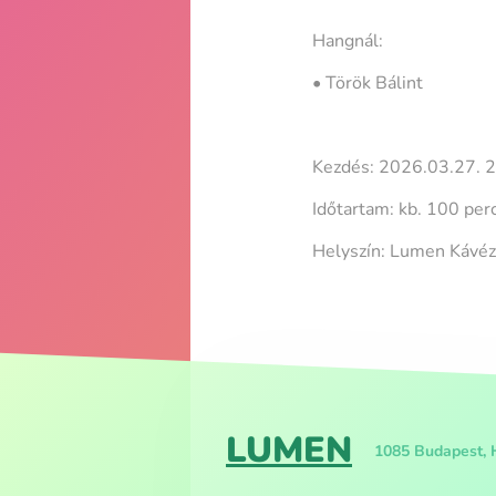
Hangnál:
• Török Bálint
Kezdés: 2026.03.27. 
Időtartam: kb. 100 perc
Helyszín: Lumen Kávé
LUMEN
1085 Budapest, 