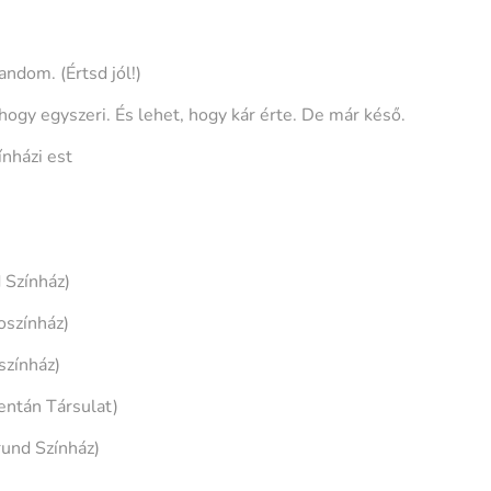
andom. (Értsd jól!)
, hogy egyszeri. És lehet, hogy kár érte. De már késő.
ínházi est
 Színház)
oszínház)
színház)
entán Társulat)
und Színház)