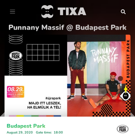
Punnany Massif @ Budapest Park
Budapest Park
August 29, 2020
Gate time
:
18:00