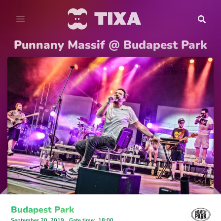
Punnany Massif @ Budapest Park
Budapest Park
September 20, 2019
Gate time
:
18:00