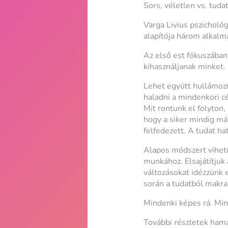
Sors, véletlen vs. tud
Varga Livius pszicholó
alapítója három alkalm
Az első est fókuszában
kihasználjanak minket. 
Lehet együtt hullámozn
haladni a mindenkori cé
Mit rontunk el folyton,
hogy a siker mindig má
felfedezett. A tudat h
Alapos módszert vihetü
munkához. Elsajátítjuk 
változásokat idézzünk 
során a tudatból makran
Mindenki képes rá. Min
További részletek ha