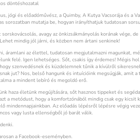
atos döntéshozatal
gus, jógi és előadóművész, a Quimby, A Kutya Vacsorája és a V
as sorozatban mutatja be, hogyan irányíthatjuk tudatosan sors
: sorskovácsolás, avagy az önkizsákmányolás korának vége, de
Lehet mindig jól járni, és közben nem ártani senkinek!
i, áramlani az élettel, tudatosan megjutalmazni magunkat, mé
lunk felé. Igen lehetséges. Sőt, csakis így érdemes! Mégis hol 
 hogy szenvedésnek és küzdelemnek tűnik a kívülről sikeresnek 
snak jut? Nos, belső hangunk és intuícióink megsúgják, amit 
atalma a mindent lebíró és megoldó erő.
nk haza életünk megújítására, sőt hasznos tippeket és segéda
azt a metódust, hogy a komfortzónából mindig csak egy kicsit k
elő mindennapjainkban. Az előadás lépésről lépésre végig veze
cos vagy lusta ellenségből jó barát válik.
denki.
marosan a Facebook-eseményben.