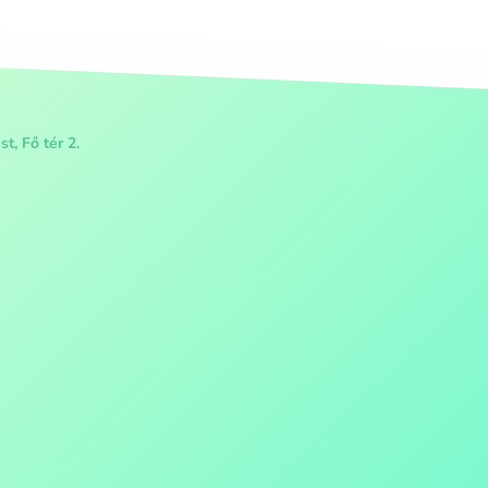
t, Fő tér 2.