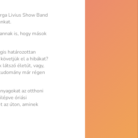
arga Livius Show Band
unkat.
 annak is, hogy mások
gis határozottan
követjük el a hibákat?
látszó életút, vagy,
a tudomány már régen
nyagokat az otthoni
ilépve óriási
t az úton, aminek