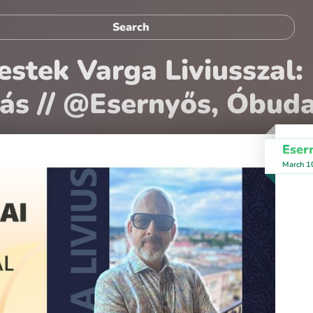
estek Varga Liviusszal:
ás // @Esernyős, Óbud
Eser
March 1