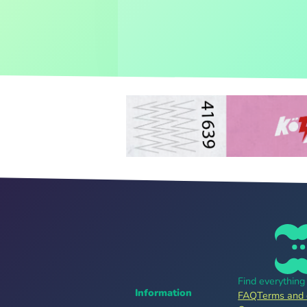
Find everythin
Information
FAQ
Terms and 