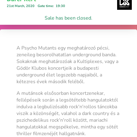
21st March, 2020
Gate time
:
19:30
Sale has been closed.
A Psycho Mutants egy meghatározó pécsi,
zeneileg besorolhatatlan underground banda.
Sokaknak meghatározóak a Kultiplexes, vagy a
Gödör Klubos koncertjeik a budapesti
underground élet legszebb napjaiból, a
kétezres évek második feléből.
A mutánsok elsősorban koncertzenekar,
fellépéseik során a legsötétebb hangulatoktól
indulva a legbulizósabb rock'n'rollos táncokba
viszik a közönségét, valahol a dark country és a
pszichedelikus rock'n'roll között, mariachi
hangulatokkal megspékelve, mintha egy sötét
thriller filmzenéjét hallgatnánk.