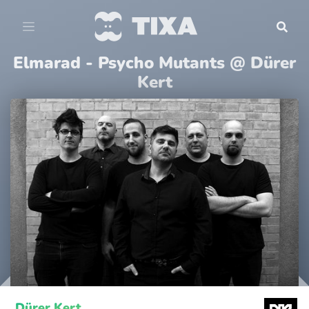
Elmarad - Psycho Mutants @ Dürer
Kert
Dürer Kert