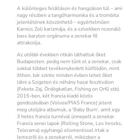
A különleges felálláson és hangzáson túl – ami
nagy részben a tangóharmonika és a trombita
jelenlétének köszönhető – egyértelműen
Karnics Zoli karizmája, és a szívekben rezonáló
bass baryton orgánuma a zenekar fő
attrakciója.
Az utóbbi években ritkán láthattuk őket
Budapesten, pedig nem tűnt el a zenekar, csak
sokkal többet tevékenykedett külföldön, mint
itthon, bár szinte minden évben lehet őket
látni a Szigeten és néhány hazai fesztiválon
(Fekete Zaj, Ördögkatlan, Fishing on Orfű stb).
2015-ben, két francia kiadó közös
gondozásában (Volvox/PIAS France) jelent
meg utoljára albumuk, a 'Baby Burn', amit egy
3 hetes francia turnéval ünnepelt a zenekar.
Francia zenei lapok (Rolling Stone, Les Inrocks,
Telerama) egyhangú elismeréssel írtak a
lemezről és a zenekarról, miközben a