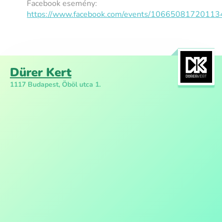
Facebook esemény:
https://www.facebook.com/events/10665081720113
Dürer Kert
1117 Budapest, Öböl utca 1.