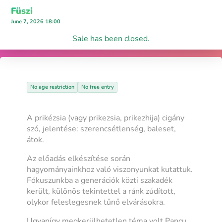
Füszi
June 7, 2026 18:00
Sale has been closed.
No age restriction
No free entry
A prikézsia (vagy prikezsia, prikezhija) cigány
szó, jelentése: szerencsétlenség, baleset,
átok.
Az előadás elkészítése során
hagyományainkhoz való viszonyunkat kutattuk.
Fókuszunkba a generációk közti szakadék
került, különös tekintettel a ránk zúdított,
olykor feleslegesnek tűnő elvárásokra.
Ugyanígy megkerülhetetlen téma volt Pancu.