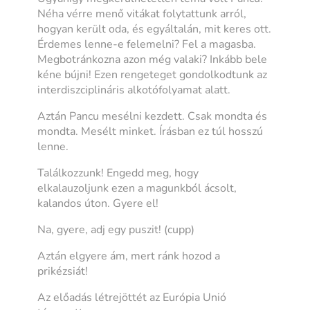
Néha vérre menő vitákat folytattunk arról,
hogyan került oda, és egyáltalán, mit keres ott.
Érdemes lenne-e felemelni? Fel a magasba.
Megbotránkozna azon még valaki? Inkább bele
kéne bújni! Ezen rengeteget gondolkodtunk az
interdiszciplináris alkotófolyamat alatt.
Aztán Pancu mesélni kezdett. Csak mondta és
mondta. Mesélt minket. Írásban ez túl hosszú
lenne.
Találkozzunk! Engedd meg, hogy
elkalauzoljunk ezen a magunkból ácsolt,
kalandos úton. Gyere el!
Na, gyere, adj egy puszit! (cupp)
Aztán elgyere ám, mert ránk hozod a
prikézsiát!
Az előadás létrejöttét az Európia Unió