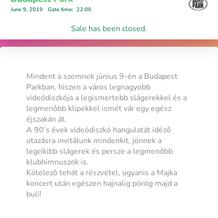
June 9, 2019
Gate time
:
22:00
Sale has been closed.
Mindent a szemnek június 9-én a Budapest
Parkban, hiszen a város legnagyobb
videódiszkója a legismertebb slágerekkel és a
legmenőbb klipekkel ismét vár egy egész
éjszakán át.
A 90’s évek videódiszkó hangulatát idéző
utazásra invitálunk mindenkit, jönnek a
legcikibb slágerek és persze a legmenőbb
klubhimnuszok is.
Kötelező tehát a részvétel, ugyanis a Majka
koncert után egészen hajnalig pörög majd a
buli!