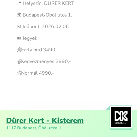
📍 Helyszín: DÜRER KERT
🌍 Budapest/Öböl utca 1.
📅 Időpont: 2026.02.06
🎟 Jegyek:
💰Early bird 3490,-
💰Kedvezményes 3990,-
💰Normál 4990,-
Dürer Kert - Kisterem
1117 Budapest, Öböl utca 1.