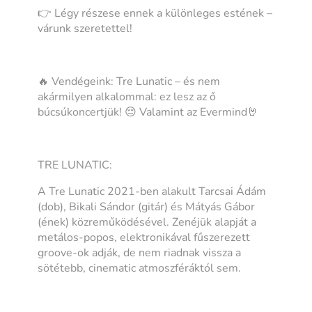
👉 Légy részese ennek a különleges estének –
várunk szeretettel!
🔥 Vendégeink: Tre Lunatic – és nem
akármilyen alkalommal: ez lesz az ő
búcsúkoncertjük! 😔 Valamint az Evermind🤘
TRE LUNATIC:
A Tre Lunatic 2021-ben alakult Tarcsai Ádám
(dob), Bikali Sándor (gitár) és Mátyás Gábor
(ének) közreműködésével. Zenéjük alapját a
metálos-popos, elektronikával fűszerezett
groove-ok adják, de nem riadnak vissza a
sötétebb, cinematic atmoszféráktól sem.