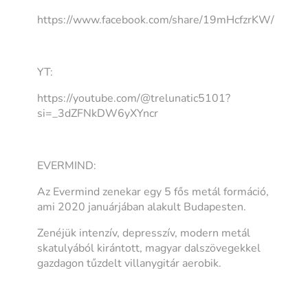
https://www.facebook.com/share/19mHcfzrKW/
YT:
https://youtube.com/@trelunatic5101?
si=_3dZFNkDW6yXYncr
EVERMIND:
Az Evermind zenekar egy 5 fős metál formáció,
ami 2020 januárjában alakult Budapesten.
Zenéjük intenzív, depresszív, modern metál
skatulyából kirántott, magyar dalszövegekkel
gazdagon tűzdelt villanygitár aerobik.