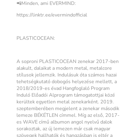
📲Minden, ami EVERMIND:
https://linktr.ee/evermindofficial
PLASTICOCEAN:
A soproni PLASTICOCEAN zenekar 2017-ben
alakult, dalaikat a modern metal, metalcore
stílusok jellemzik. Indulásuk óta számos hazai
tehetségkutató dobogós helyezése mellett, a
2018/2019-es évad Hangfoglaló Program
Induló Előadói Alprogram támogatottjai közé
kerültek egyetlen metal zenekarként. 2019.
szeptemberében megjelent a zenekar második
lemeze BÉKÉTLEN címmel. Míg az első, 2017-
es WAVE című albumon angol nyelvű dalok
sorakoztak, az új lemezen már csak magyar
szövegek hallhatók és hangzásban is eltér a