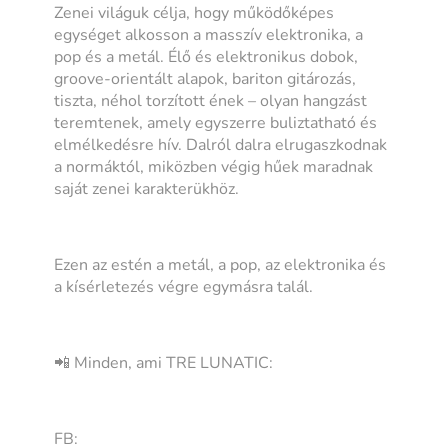
Zenei világuk célja, hogy működőképes
egységet alkosson a masszív elektronika, a
pop és a metál. Élő és elektronikus dobok,
groove-orientált alapok, bariton gitározás,
tiszta, néhol torzított ének – olyan hangzást
teremtenek, amely egyszerre buliztatható és
elmélkedésre hív. Dalról dalra elrugaszkodnak
a normáktól, miközben végig hűek maradnak
saját zenei karakterükhöz.
Ezen az estén a metál, a pop, az elektronika és
a kísérletezés végre egymásra talál.
📲 Minden, ami TRE LUNATIC:
FB: