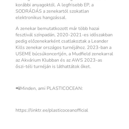
korábbi anyagoktól. A legfrisebb EP, a
SODRÁDÁS a zenekartól szokatlan
elektronikus hangzással.
A zenekar bemutatkozott már több hazai
fesztivál színpadán, 2020-2021-es időszakban
pedig előzenekarként csatlakoztak a Leander
Kills zenekar országos turnéjához. 2023-ban a
USEME búcsúkoncertjén, a Mudfield zenekarral
az Akvárium Klubban és az AWS 2023-as
őszi-téli turnéján is láthattátok őket.
📲Minden, ami PLASTICOCEAN:
https://linktr.ee/plasticoceanofficial