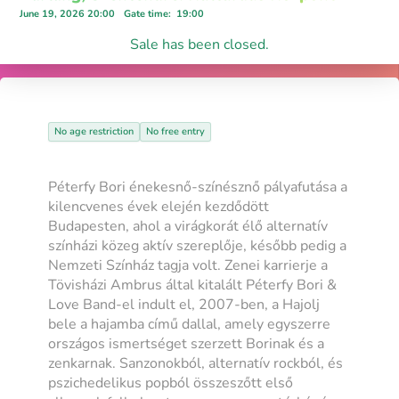
June 19, 2026 20:00
Gate time
:
19:00
Sale has been closed.
No age restriction
No free entry
Péterfy Bori énekesnő-színésznő pályafutása a
kilencvenes évek elején kezdődött
Budapesten, ahol a virágkorát élő alternatív
színházi közeg aktív szereplője, később pedig a
Nemzeti Színház tagja volt. Zenei karrierje a
Tövisházi Ambrus által kitalált Péterfy Bori &
Love Band-el indult el, 2007-ben, a Hajolj
bele a hajamba című dallal, amely egyszerre
országos ismertséget szerzett Borinak és a
zenkarnak. Sanzonokból, alternatív rockból, és
pszichedelikus popból összeszőtt első