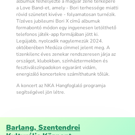
albumuk felhelyezte a magyar zene térképére
a Love Band-et, amely - Bori terhessége miatti
rövid szünetet kivéve - folyamatosan turnézik.
Tízéves jubileumi Bori X című albumuk
formabontó módon egy ingyenesen letölthető
telefonos játék-app formájában jött ki.
Legújabb, nyolcadik nagylemezük 2024.
októberében Medúza címmel jelent meg. A
tizenkilenc éves zenekar rendszeresen járja az
országot, klubokban, színháztermekben és
fesztiválszínpadokon egyaránt vidám,
energizáló koncertekre számíthatunk tőlük.
A koncert az NKA Hangfoglaló programja
segítségével jön létre.
Barlang, Szentendrei