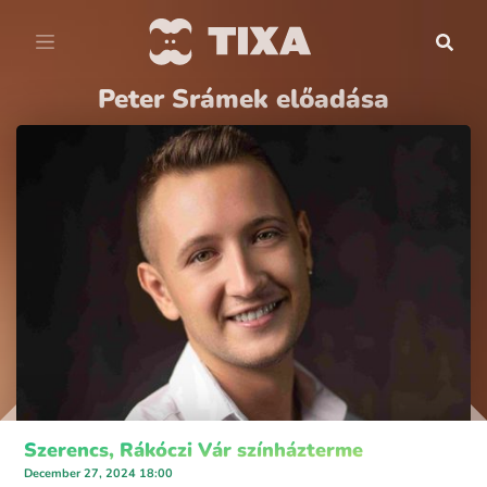
Peter Srámek előadása
Szerencs, Rákóczi Vár színházterme
December 27, 2024 18:00