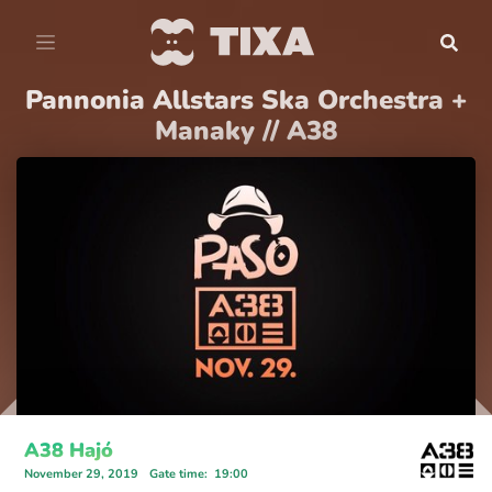
Pannonia Allstars Ska Orchestra +
Manaky // A38
A38 Hajó
November 29, 2019
Gate time
:
19:00