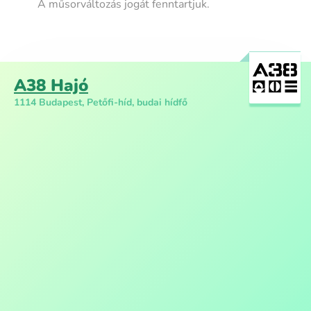
A műsorváltozás jogát fenntartjuk.
A38 Hajó
1114 Budapest, Petőfi-híd, budai hídfő