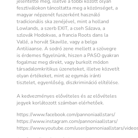
jelentette meg, illetve a többi között olyan
fesztiválokon táncoltatta meg a közönséget, a
magyar népzenét fuszerként használó
tradicionális ska zenéjével, mint a holland
Lowlands, a szerb EXIT, a cseh Sázava, a
szlovák Hodokvas, a francia Roots dans la
Vallé, a horvát Skaville, vagy a belga
Antiliaanse. A sodró zene mellett a szövegre
is érdemes figyelnünk, hiszen a PASO gyakran
fogalmaz meg direkt, vagy burkolt módon
társadalomkritikus üzeneteket, illetve közvetít
olyan értékeket, mint az egymás iránti
tisztelet, egyenlőség, diszkrimináció elítélése.
A kedvezményes elővételes és az elővételes
jegyek korlátozott számban elérhetőek.
https://www.facebook.com/pannoniaallstars/
https://www.instagram.com/pannoniaallstars/
https://www.youtube.com/user/pannoniaallstars/video