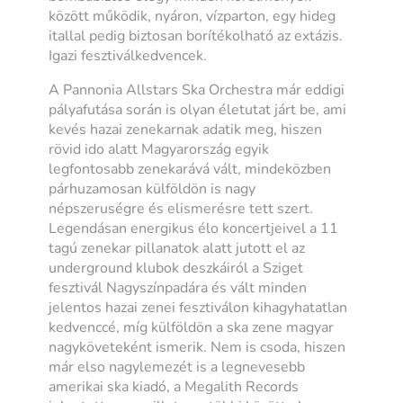
között működik, nyáron, vízparton, egy hideg
itallal pedig biztosan borítékolható az extázis.
Igazi fesztiválkedvencek.
A Pannonia Allstars Ska Orchestra már eddigi
pályafutása során is olyan életutat járt be, ami
kevés hazai zenekarnak adatik meg, hiszen
rövid ido alatt Magyarország egyik
legfontosabb zenekarává vált, mindeközben
párhuzamosan külföldön is nagy
népszeruségre és elismerésre tett szert.
Legendásan energikus élo koncertjeivel a 11
tagú zenekar pillanatok alatt jutott el az
underground klubok deszkáiról a Sziget
fesztivál Nagyszínpadára és vált minden
jelentos hazai zenei fesztiválon kihagyhatatlan
kedvenccé, míg külföldön a ska zene magyar
nagyköveteként ismerik. Nem is csoda, hiszen
már elso nagylemezét is a legnevesebb
amerikai ska kiadó, a Megalith Records