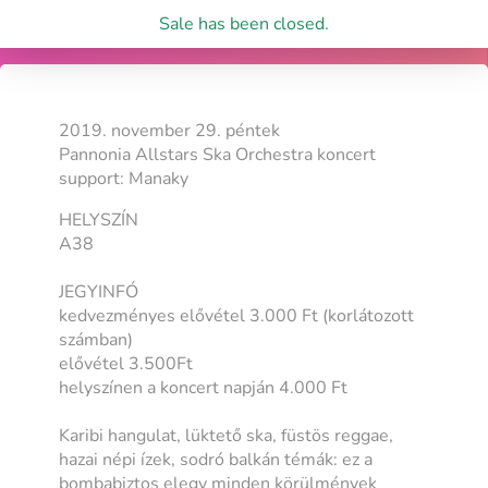
Sale has been closed.
2019. november 29. péntek
Pannonia Allstars Ska Orchestra koncert
support: Manaky
HELYSZÍN
A38
JEGYINFÓ
kedvezményes elővétel 3.000 Ft (korlátozott
számban)
elővétel 3.500Ft
helyszínen a koncert napján 4.000 Ft
Karibi hangulat, lüktető ska, füstös reggae,
hazai népi ízek, sodró balkán témák: ez a
bombabiztos elegy minden körülmények