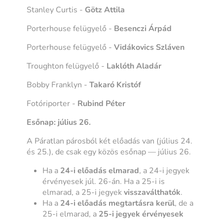
Stanley Curtis -
Götz Attila
Porterhouse felügyelő -
Besenczi Árpád
Porterhouse felügyelő -
Vidákovics Szláven
Troughton felügyelő -
Laklóth Aladár
Bobby Franklyn -
Takaró Kristóf
Fotóriporter -
Rubind Péter
Esőnap: július 26.
A Páratlan párosból két előadás van (július 24.
és 25.), de csak egy közös esőnap — július 26.
Ha a
24-i előadás elmarad
, a 24-i jegyek
érvényesek júl. 26-án. Ha a 25-i is
elmarad, a 25-i jegyek
visszaválthatók
.
Ha a
24-i előadás megtartásra kerül
, de a
25-i elmarad, a
25-i jegyek érvényesek