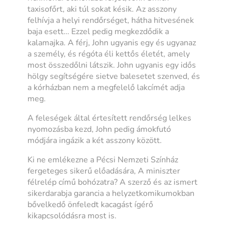
taxisofőrt, aki túl sokat késik. Az asszony
felhívja a helyi rendőrséget, hátha hitvesének
baja esett… Ezzel pedig megkezdődik a
kalamajka. A férj, John ugyanis egy és ugyanaz
a személy, és régóta éli kettős életét, amely
most összedőlni látszik. John ugyanis egy idős
hölgy segítségére sietve balesetet szenved, és
a kórházban nem a megfelelő lakcímét adja
meg.
A feleségek által értesített rendőrség lelkes
nyomozásba kezd, John pedig ámokfutó
módjára ingázik a két asszony között.
Ki ne emlékezne a Pécsi Nemzeti Színház
fergeteges sikerű előadására, A miniszter
félrelép című bohózatra? A szerző és az ismert
sikerdarabja garancia a helyzetkomikumokban
bővelkedő önfeledt kacagást ígérő
kikapcsolódásra most is.