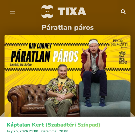
Páratlan páros
Káptalan Kert (Szabadtéri Színpad)
July 25, 2026 21:00
Gate time
:
20:00