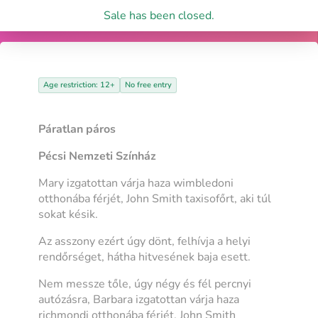
Sale has been closed.
Age restriction: 12+
No free entry
Páratlan páros
Pécsi Nemzeti Színház
Mary izgatottan várja haza wimbledoni
otthonába férjét, John Smith taxisofőrt, aki túl
sokat késik.
Az asszony ezért úgy dönt, felhívja a helyi
rendőrséget, hátha hitvesének baja esett.
Nem messze tőle, úgy négy és fél percnyi
autózásra, Barbara izgatottan várja haza
richmondi otthonába férjét, John Smith