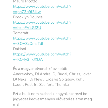
Mauro Picotto
https://www.youtube.com/watch?
v=pn73q9l3ILw
Brooklyn Bounce
https://www.youtube.com/watch?
v=bxiqFV4Gf2U
Tomcraft
https://www.youtube.com/watch?
v=3QV8cOmsTdI
DaHool
https://www.youtube.com/watch?
v=KO4y3nkJXDA
És a magyar élvonal képviselői:
Andrewboy, DJ André, Dj Budai, Chriss, Jován,
DJ Náksi, Dj Newl, Erős vs Spigiboy, Kühl,
Lauer, Peat Jr., Szeifert, Thomka
Ezt a bulit nem szabad kihagyni, szerezd be
jegyedet kedvezményes elővételes áron még
ma!