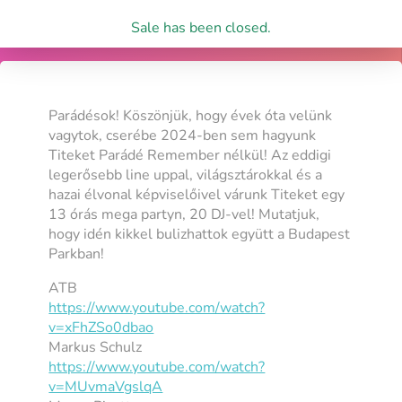
Sale has been closed.
Parádésok! Köszönjük, hogy évek óta velünk
vagytok, cserébe 2024-ben sem hagyunk
Titeket Parádé Remember nélkül! Az eddigi
legerősebb line uppal, világsztárokkal és a
hazai élvonal képviselőivel várunk Titeket egy
13 órás mega partyn, 20 DJ-vel! Mutatjuk,
hogy idén kikkel bulizhattok együtt a Budapest
Parkban!
ATB
https://www.youtube.com/watch?
v=xFhZSo0dbao
Markus Schulz
https://www.youtube.com/watch?
v=MUvmaVgslqA