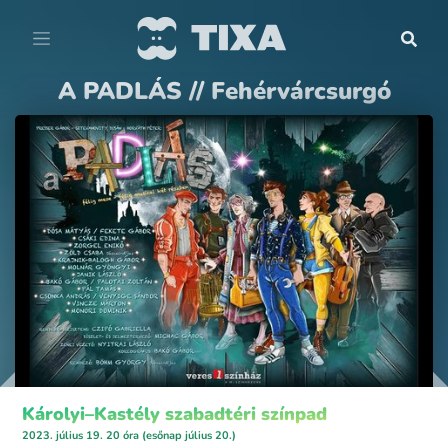
A PADLÁS // Fehérvárcsurgó
Károlyi–Kastély szabadtéri színpad
2023. július 19. 20 óra (esőnap július 20.)