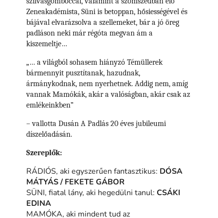
szilvásgombóccal, valamint a szomszédban élő
Zeneakadémista, Süni is betoppan, hősiességével és
bájával elvarázsolva a szellemeket, bár a jó öreg
padláson neki már régóta megvan ám a
kiszemeltje…
„… a világból sohasem hiányzó Témüllerek
bármennyit pusztítanak, hazudnak,
ármánykodnak, nem nyerhetnek. Addig nem, amíg
vannak Mamókák, akár a valóságban, akár csak az
emlékeinkben”
– vallotta Dusán A Padlás 20 éves jubileumi
díszelőadásán.
Szereplők:
RÁDIÓS, aki egyszerűen fantasztikus:
DÓSA
MÁTYÁS / FEKETE GÁBOR
SÜNI, fiatal lány, aki hegedülni tanul:
CSÁKI
EDINA
MAMÓKA, aki mindent tud az