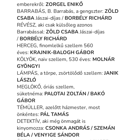
emberekről:
ZORGEL ENIKŐ
BARRABÁS, B. Barrabás, a gengszter:
ZÖLD
CSABA
Jászai-díjas /
BORBÉLY RICHÁRD
RÉVÉSZ, aki csak külsőleg azonos
Barrabással:
ZÖLD CSABA
Jászai-díjas
/
BORBÉLY RICHÁRD
HERCEG, finomlelkű szellem 560
éves:
KRAJNIK-BALOGH GÁBOR
KÖLYÖK, naiv szellem, 530 éves:
MOLNÁR
GYÖNGYI
LÁMPÁS, a törpe, zsörtölődő szellem:
JANIK
LÁSZLÓ
MEGLÖKŐ, óriás szellem,
süketnéma:
PALOTAI ZOLTÁN / BAKÓ
GÁBOR
TÉMÜLLER, azelőtt házmester, most
önkéntes:
PÁL TAMÁS
DETEKTÍV, aki még önmagát is
kinyomozza:
CSONKA ANDRÁS / SZEMÁN
BÉLA / VENYIGE SÁNDOR