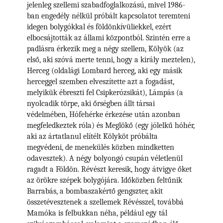
jelenleg szellemi szabadfoglalkozású, mivel 1986-
ban engedély nélkül próbált kapcsolatot teremteni
idegen bolygókkal és földönkívüliekkel, ezért
elbocsájtották az állami központból. Szintén erre a
padlásra érkezik meg a négy szellem, Kölyök (az
első, aki szóvá merte tenni, hogy a király meztelen),
Herceg (oldalági Lombard herceg, aki egy másik
herceggel szemben elveszítette azt a fogadást,
melyikük ébreszti fel Csipkerózsikát), Lámpás (a
nyolcadik törpe, aki őrségben állt társai
védelmében, Hófehérke érkezése után azonban
megfeledkeztek róla) és Meglökő (egy jólelkű hóhér,
aki az ártatlanul elítélt Kölyköt próbálta
megvédeni, de menekülés közben mindketten
odavesztek). A négy bolyongó csupán véletlenül
ragadt a Földön. Révészt keresik, hogy átvigye őket
az örökre szépek bolygójára. Időközben feltűnik
Barrabás, a bombaszakértő gengszter, akit
összetévesztenek a szellemek Révésszel, továbbá
Mamóka is felbukkan néha, például egy tál