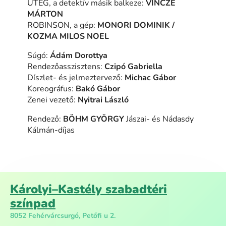
ÜTEG, a detektív másik balkeze:
VINCZE
MÁRTON
ROBINSON, a gép:
MONORI DOMINIK /
KOZMA MILOS NOEL
Súgó:
Ádám Dorottya
Rendezőasszisztens:
Czipó Gabriella
Díszlet- és jelmeztervező:
Michac Gábor
Koreográfus:
Bakó Gábor
Zenei vezető:
Nyitrai László
Rendező:
BÖHM GYÖRGY
Jászai- és Nádasdy
Kálmán-díjas
Károlyi–Kastély szabadtéri
színpad
8052 Fehérvárcsurgó, Petőfi u 2.