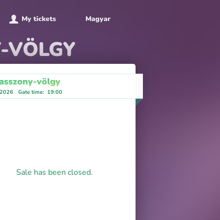
My tickets
Magyar
Y-VÖLGY
asszony-völgy
 2026
Gate time
:
19:00
Sale has been closed.