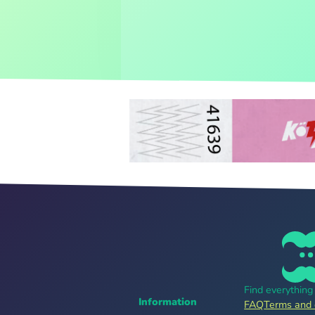
Find everythin
Information
FAQ
Terms and 