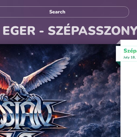
/ EGER - SZÉPASSZON
Szép
July 18,