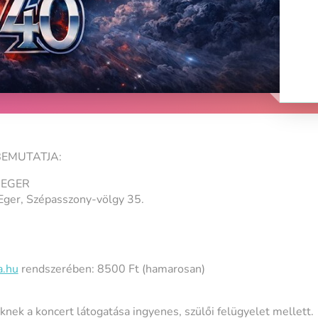
BEMUTATJA:
 EGER
Eger, Szépasszony-völgy 35.
a.hu
rendszerében: 8500 Ft (hamarosan)
knek a koncert látogatása ingyenes, szülői felügyelet mellett.