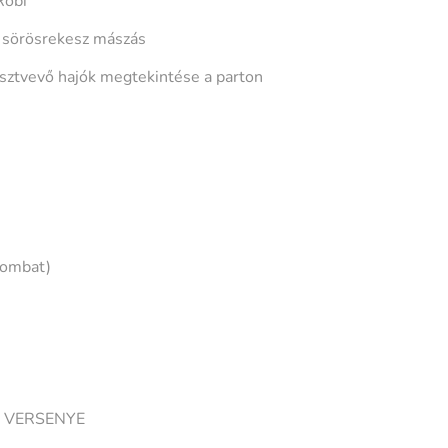
Robi
+ sörösrekesz mászás
sztvevő hajók megtekintése a parton
zombat)
K VERSENYE