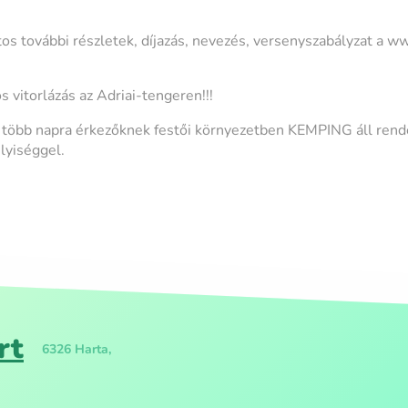
os további részletek, díjazás, nevezés, versenyszabályzat a w
 vitorlázás az Adriai-tengeren!!!
t a több napra érkezőknek festői környezetben KEMPING áll ren
lyiséggel.
rt
6326 Harta,