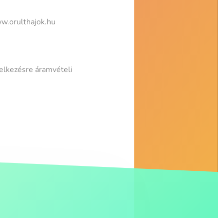
ww.orulthajok.hu
delkezésre áramvételi