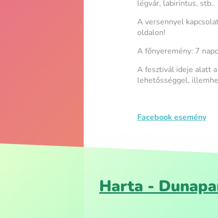
légvár, labirintus, stb..
A versennyel kapcsolat
oldalon!
A főnyeremény: 7 napos
A fesztivál ideje alat
lehetősséggel, illemhe
Facebook esemény
Harta - Dunapa