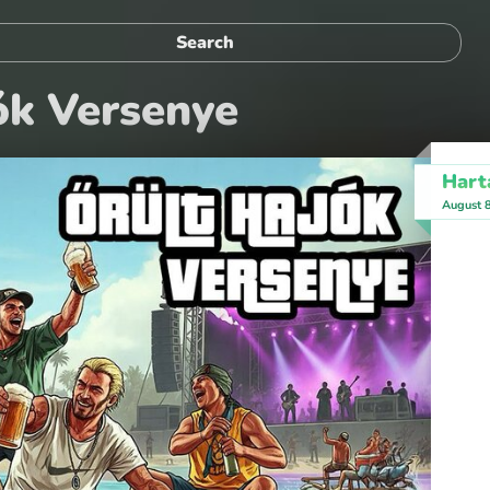
jók Versenye
Hart
August 