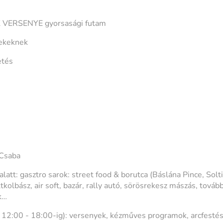
 VERSENYE gyorsasági futam
rekeknek
etés
 Csaba
alatt: gasztro sarok: street food & borutca (Báslána Pince, Solti
kolbász, air soft, bazár, rally autó, sörösrekesz mászás, továb
k…
12:00 - 18:00-ig): versenyek, kézműves programok, arcfestés,