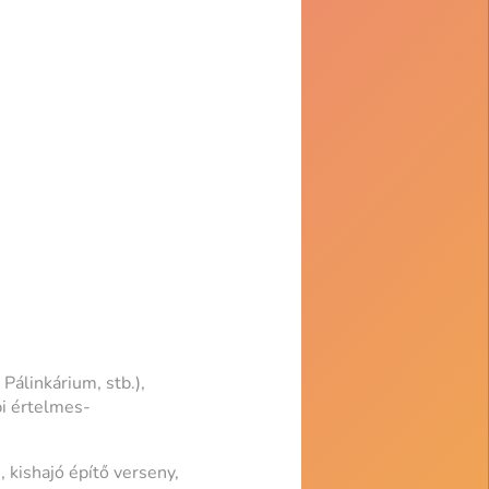
 Pálinkárium, stb.),
bi értelmes-
 kishajó építő verseny,