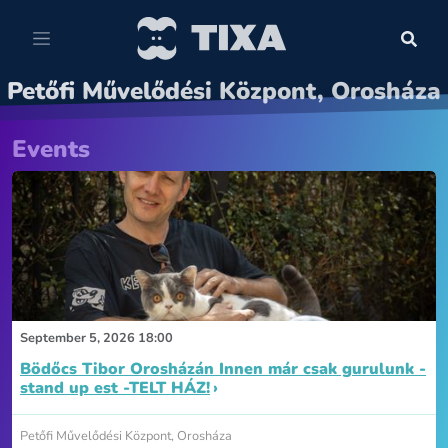
Petőfi Művelődési Központ, Orosháza
Events
September 5, 2026 18:00
Bödőcs Tibor Orosházán Innen már csak gurulunk -
stand up est -TELT HÁZ!
Petőfi Művelődési Központ, Orosháza