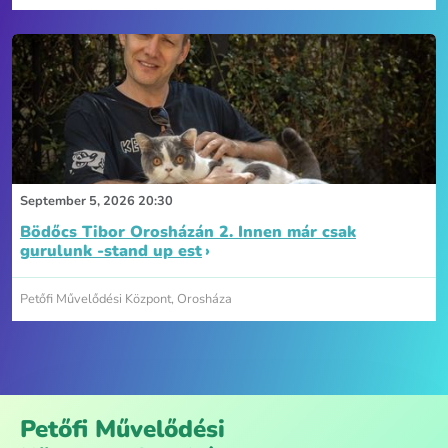
September 5, 2026 20:30
Bödőcs Tibor Orosházán 2. Innen már csak
gurulunk -stand up est
Petőfi Művelődési Központ, Orosháza
Petőfi Művelődési