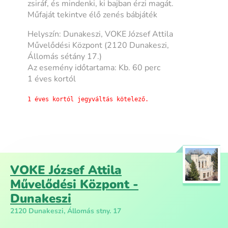
zsiráf, és mindenki, ki bajban érzi magát.
Műfaját tekintve élő zenés bábjáték
Helyszín: Dunakeszi, VOKE József Attila
Művelődési Központ (2120 Dunakeszi,
Állomás sétány 17.)
Az esemény időtartama: Kb. 60 perc
1 éves kortól
1 éves kortól jegyváltás kötelező.
VOKE József Attila
Művelődési Központ -
Dunakeszi
2120 Dunakeszi, Állomás stny. 17