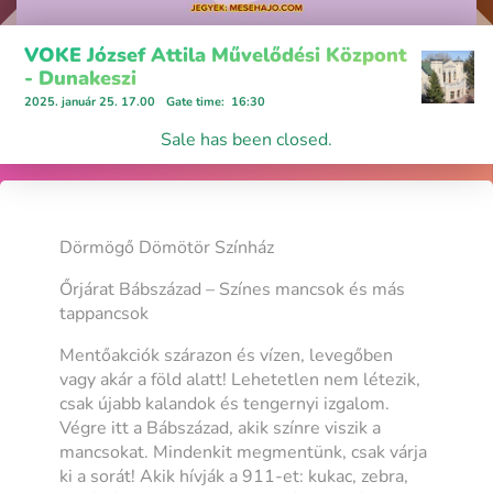
VOKE József Attila Művelődési Központ
- Dunakeszi
2025. január 25. 17.00
Gate time
:
16:30
Sale has been closed.
Dörmögő Dömötör Színház
Őrjárat Bábszázad – Színes mancsok és más
tappancsok
Mentőakciók szárazon és vízen, levegőben
vagy akár a föld alatt! Lehetetlen nem létezik,
csak újabb kalandok és tengernyi izgalom.
Végre itt a Bábszázad, akik színre viszik a
mancsokat. Mindenkit megmentünk, csak várja
ki a sorát! Akik hívják a 911-et: kukac, zebra,