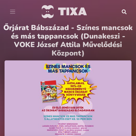
Őrjárat Bábszázad - Színes mancsok
és más tappancsok (Dunakeszi -
VOKE József Attila Művelődési
Központ)