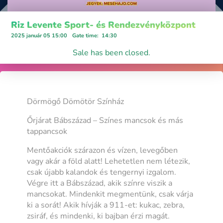
Riz Levente Sport- és Rendezvényközpont
2025 január 05 15:00
Gate time
:
14:30
Sale has been closed.
Dörmögő Dömötör Színház
Őrjárat Bábszázad – Színes mancsok és más
tappancsok
Mentőakciók szárazon és vízen, levegőben
vagy akár a föld alatt! Lehetetlen nem létezik,
csak újabb kalandok és tengernyi izgalom.
Végre itt a Bábszázad, akik színre viszik a
mancsokat. Mindenkit megmentünk, csak várja
ki a sorát! Akik hívják a 911-et: kukac, zebra,
zsiráf, és mindenki, ki bajban érzi magát.