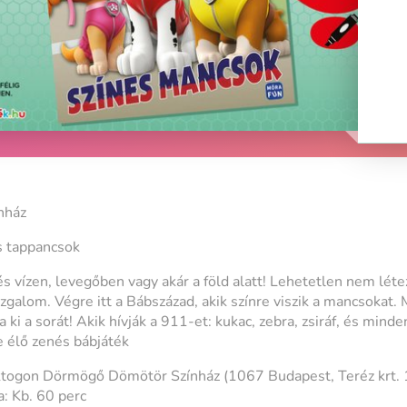
nház
s tappancsok
 vízen, levegőben vagy akár a föld alatt! Lehetetlen nem létez
zgalom. Végre itt a Bábszázad, akik színre viszik a mancsokat.
i a sorát! Akik hívják a 911-et: kukac, zebra, zsiráf, és minden
e élő zenés bábjáték
ktogon Dörmögő Dömötör Színház (1067 Budapest, Teréz krt. 
: Kb. 60 perc