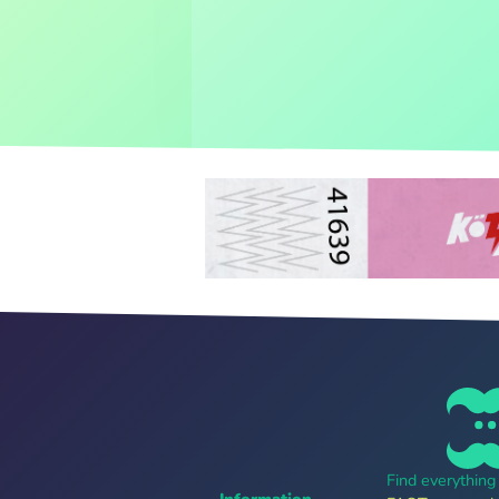
Find everythin
Information