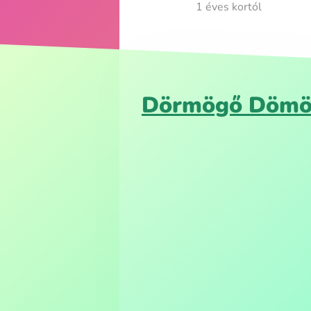
1 éves kortól
Dörmögő Dömöt