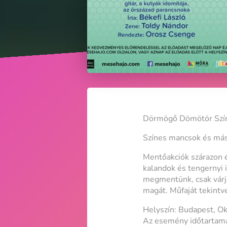
Dörmögő Dömötör Szí
Színes mancsok és má
Mentőakciók szárazon és
kalandok és tengernyi i
megmentünk, csak várja k
magát. Műfaját tekintv
Helyszín: Budapest, O
Az esemény időtartama