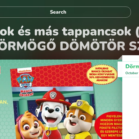
sok és más tappancsok
ÖRMÖGŐ DÖMÖTÖR S
Dörm
October