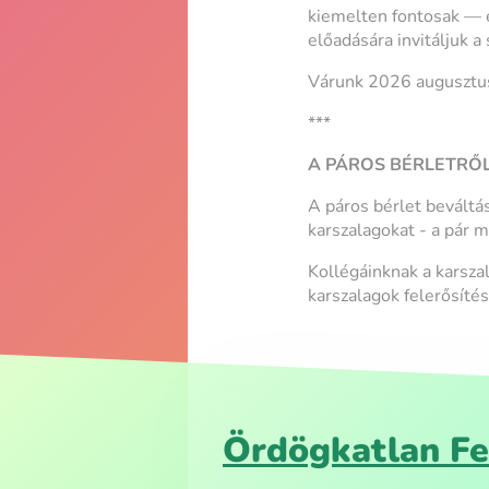
kiemelten fontosak — e
előadására invitáljuk 
Várunk 2026 augusztusá
***
A PÁROS BÉRLETRŐ
A páros bérlet beváltás
karszalagokat - a pár m
Kollégáinknak a karszal
karszalagok felerősíté
Ördögkatlan Fe