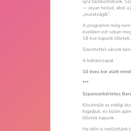
újra találkozhatunk. Sz
— olyan hellyé, ahol a
„mulatságát”.
A programot még nem t
években ezt sokan meg 
18 éve kapunk tőletek, 
Szeretettel várunk ben
A katlancsapat
10 éves kor alatt min
***
Szponzorbérletes Bar
Köszönjük az eddigi bi
fogadjuk, és külön ajá
tőletek kapunk.
Ha idén is mellettünk 