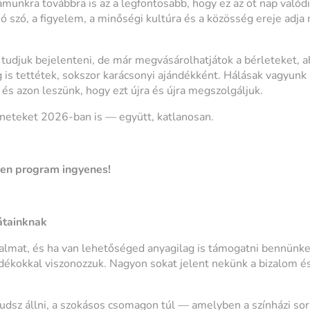
ámunkra továbbra is az a legfontosabb, hogy ez az öt nap valód
 jó szó, a figyelem, a minőségi kultúra és a közösség ereje ad
udjuk bejelenteni, de már megvásárolhatjátok a bérleteket, a
is tettétek, sokszor karácsonyi ajándékként. Hálásak vagyunk 
és azon leszünk, hogy ezt újra és újra megszolgáljuk.
neteket 2026-ban is — együtt, katlanosan.
den program ingyenes!
átainknak
zalmat, és ha van lehetőséged anyagilag is támogatni bennünket
ndékokkal viszonozzuk. Nagyon sokat jelent nekünk a bizalom é
tudsz állni, a szokásos csomagon túl — amelyben a színházi so