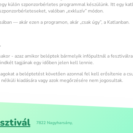
gy külön szponzorbérletes programmal készülünk. Itt egy kat
a szponzorbérleteseket, valóban „exkluzív” módon.
ban — akár ezen a programon, akár „csak úgy”, a Katlanban.
L
akor - azaz amikor beléptek bármelyik infópultnál a fesztiválr
indkét tagjának egy időben jelen kell lennie.
agokat a beléptetést követően azonnal fel kell erősítenie a cs
s nélküli kiadására vagy azok megőrzésére nem jogosultak.
sztivál
7822 Nagyharsány,