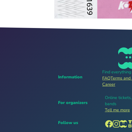
Find everythin
Information
FAQ
Terms and 
Career
Online tickets
For organizers
bands
Tell me more
Follow us