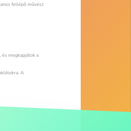
lanos fellépő művész
a, és megkapjátok a
uklótokra. A