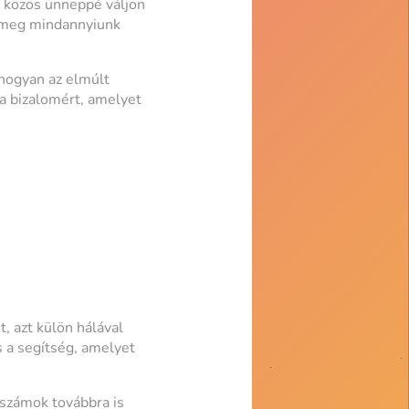
i közös ünneppé váljon
ja meg mindannyiunk
hogyan az elmúlt
a bizalomért, amelyet
, azt külön hálával
s a segítség, amelyet
rszámok továbbra is