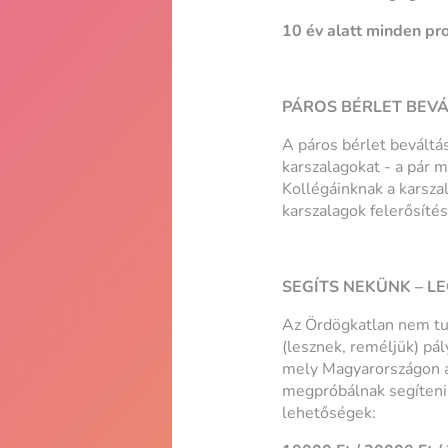
10 év alatt minden pr
PÁROS BÉRLET BEV
A páros bérlet beváltás
karszalagokat - a pár m
Kollégáinknak a karszal
karszalagok felerősíté
SEGÍTS NEKÜNK – L
Az Ördögkatlan nem tu
(lesznek, reméljük) pál
mely Magyarországon al
megpróbálnak segíteni,
lehetőségek: