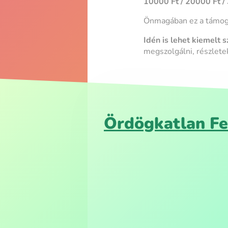
10000 Ft / 20000 Ft /
Önmagában ez a támogat
Idén is lehet kiemelt 
megszolgálni, részlete
Ördögkatlan Fe