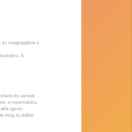
a, és megkapjátok a
uklótokra. A
telünk és vannak
ene: a mecenatúra,
akik igenis
ak meg az alábbi