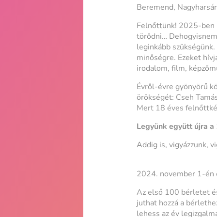
Beremend, Nagyharsány
Felnőttünk! 2025-ben 1
törődni… Dehogyisnem! 
leginkább szükségünk. 
minőségre. Ezeket hívja
irodalom, film, képzőmű
Évről-évre gyönyörű kö
örökségét: Cseh Tamást
Mert 18 éves felnőttké
Legyünk együtt újra a
Addig is, vigyázzunk, 
2024. november 1-én el
Az első 100 bérletet é
juthat hozzá a bérleth
lehess az év legizgalm