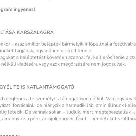
ogram ingyenes!
ÁLTÁSA KARSZALAGRA
akor - azaz amikor beléptek bármelyik infópultnál a fesztiválr
indkét tagjának, egy időben ott kell lennie.
agokat a beléptetést követően azonnal fel kell erősítenie a cs
s nélküli kiadására vagy azok megőrzésére nem jogosultak.
EGYÉL TE IS KATLANTÁMOGATÓ!
d meglenni a te személyes támogatásod nélkül. Van jegybevé
yázati forrásaink, de hiányzik a harmadik láb, amin állnunk kell
ig létezik. De vannak sokan – tudjuk, mert megtapasztaltuk –, 
 amennyire a pénztárcájuk engedi. Őket – benneteket szólítan