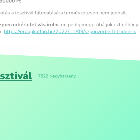
 30000 Ft
ás a fesztivál látogatására természetesen nem jogosít.
szponzorbérletet vásárolni
, mi pedig megpróbáljuk ezt néhány
k:
https://ordogkatlan.hu/2022/11/09/szponzorberlet-iden-is
sztivál
7822 Nagyharsány,