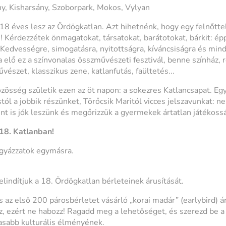
, Kisharsány, Szoborpark, Mokos, Vylyan
8 éves lesz az Ördögkatlan. Azt hihetnénk, hogy egy felnőtte
Kérdezzétek önmagatokat, társatokat, barátotokat, bárkit: é
Kedvességre, simogatásra, nyitottságra, kíváncsiságra és min
 elő ez a színvonalas összművészeti fesztivál, benne színház, r
vészet, klasszikus zene, katlanfutás, faültetés...
zösség születik ezen az öt napon: a sokezres Katlancsapat. Eg
ól a jobbik részünket, Törőcsik Maritól vicces jelszavunkat: 
nt is jók leszünk és megőrizzük a gyermekek ártatlan játékoss
 18. Katlanban!
vigyázzatok egymásra.
indítjuk a 18. Ördögkatlan bérleteinek árusítását.
s az első 200 párosbérletet vásárló „korai madár” (earlybird)
ez, ezért ne habozz! Ragadd meg a lehetőséget, és szerezd be a
asabb kulturális élményének.