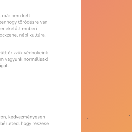
l már nem kell
ppenhogy törődésre van
denekelőtt emberi
ockzene, népi kultúra,
yütt őrizzük védnökeink
nem vagyunk normálisak!
ágát.
 áron, kedvezményesen
 bérleted, hogy részese