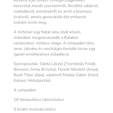
élmény a jól ismert Omega-slágereken
keresztül mesél szerelemről, felnőtté válásról,
csalódásról, emlékekről és arról a bizonyos
érzésről, amely generációk óta emberek
millióit érinti meg.
A történet egy fiatal lány útját követi,
miközben megelevenedik a Balaton
varázslatos, mitikus világa. A színpadon tánc,
zene, látvány és nosztalgia fonódik össze egy
igazán emlékezetes előadássá.
Szereposztás: Sánta László (Trombitás Frédi),
Borovics Anna (Kriszta), Füredi Nikolett (Anya),
Buch Tibor (Apa), valamint Maday Gábor (Hold,
Kalauz, Hotelportás).
A színpadon:
18 fantasztikus táncművész
5 kiváló musicalszínész