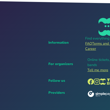
Find everythin
Information
FAQ
Terms and 
Career
Online tickets
For organizers
bands
Tell me more
Follow us
Providers