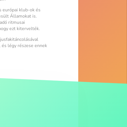
s európai klub-ok és
esült Államokat is.
adó ritmusai
ogy ezt kitervelték.
usfakitáncolásával
n, és légy részese ennek