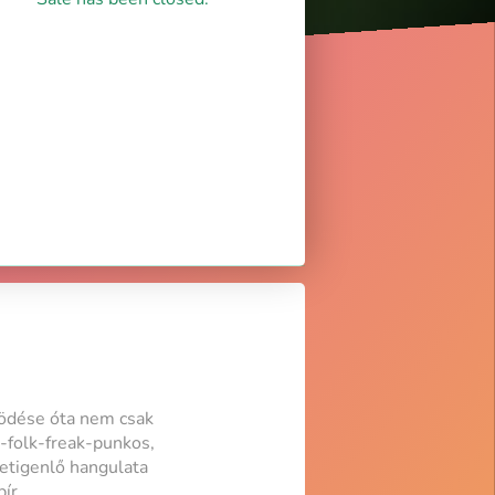
ködése óta nem csak
-folk-freak-punkos,
letigenlő hangulata
ír.