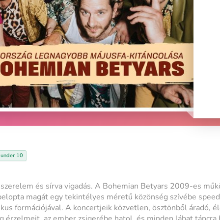
: under 10
s, szerelem és sírva vigadás. A Bohemian Betyars 2009-es mű
 belopta magát egy tekintélyes méretű közönség szívébe speed
kus formációjával. A koncertjeik közvetlen, ösztönből áradó, é
g érzelmeit, az ember zsigerébe hatol, és minden lábat táncra b