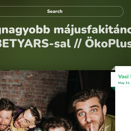
gnagyobb májusfakitánc
TYARS-sal // ÖkoPlusz
Vasi
May 31,