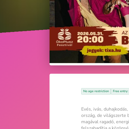
No age restriction
Free entry
Evés, ivás, duhajkodá
ország, de világszerte
magával ragadó, energi
felszabadítja a közönsé