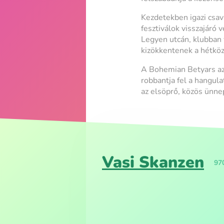
Kezdetekben igazi csav
fesztiválok visszajáró 
Legyen utcán, klubban 
kizökkentenek a hétköz
A Bohemian Betyars az
robbantja fel a hangula
az elsöprő, közös ünne
Vasi Skanzen
97