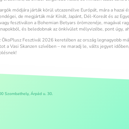
argók módjára járták körül utcazenélve Európát, mára a hazai é
vendégei, de megjárták már Kínát, Japánt, Dél-Koreát és az Egy
vagy fesztiválon a Bohemian Betyars örömzenéje, magával rag
napokból, és beledobnak az önkívület mélyvizébe, pont úgy, ah
 ÖkoPlusz Fesztivál 2026 keretében az ország legnagyobb máj
tot a Vasi Skanzen szívében – ne maradj le, válts jegyet időbe
plésnek!
00 Szombathely, Árpád u. 30.