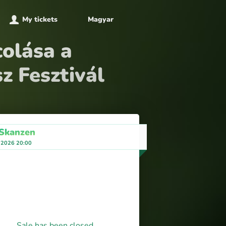
My tickets
Magyar
olása a
 Fesztivál
 Skanzen
 2026 20:00
Sale has been closed.