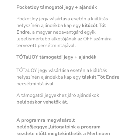
PocketJoy támogatói jegy + ajándék
PocketJoy jegy vásárlása esetén a kiállítás
helyszínén ajándékba kap egy
kitűzőt
Tót
Endre
, a magyar neoavantgárd egyik
legelismertebb alkotójának az OFF számára
tervezett pecsétmintájával.
TÓTalJOY támogatói jegy + ajándék
TÓTalJOY jegy vásárlása esetén a kiállítás
helyszínén ajándékba kap egy
táskát
Tót Endre
pecsétmintájával.
A támogatói jegyekhez járó ajándékok
belépéskor vehetők át.
A programra megvásárolt
belépőjeggyel,látogatóink a program
kezdete előtt megtekinthetik a Merlinben