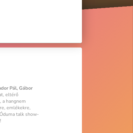
ndor Pál, Gábor
t, eltérő
n, a hangnem
re, emlékekre,
. Óduma talk show-
!