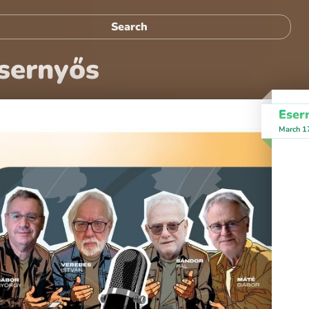
sernyős
Eser
March 1