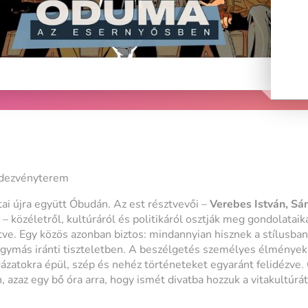
ndezvényterem
tai újra együtt Óbudán. Az est résztvevői –
Verebes István, Sá
r
– közéletről, kultúráról és politikáról osztják meg gondolataika
tve. Egy közös azonban biztos: mindannyian hisznek a stílusba
gymás iránti tiszteletben. A beszélgetés személyes élmények
dázatokra épül, szép és nehéz történeteket egyaránt felidézve
 azaz egy bő óra arra, hogy ismét divatba hozzuk a vitakultúrát