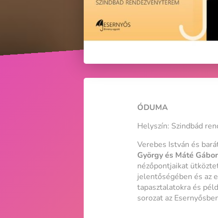
ÓDUMA
Helyszín: Szindbád re
Verebes István és bará
György és Máté Gábo
nézőpontjaikat ütközte
jelentőségében és az e
tapasztalatokra és pél
sorozat az Esernyősben,