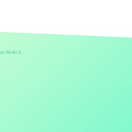
t, Fő tér 2.