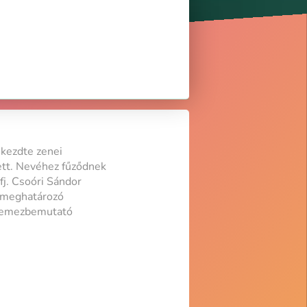
 kezdte zenei
ett. Nevéhez fűződnek
fj. Csoóri Sándor
r meghatározó
 lemezbemutató