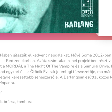
állásban játsszák el kedvenc népdalaikat. Nóvé Soma 2012-ben
ist Red zenekarban. Azóta számtalan zenei projektben részt v
nt a MORDÁI, a The Night Of The Vampire és a Samurai Drive. I
and egykori és az Ötödik Évszak jelenlegi társvezetője, ma má
k egyre keresettebb zeneszerzője. A Barlangban ezúttal közös
zínpadra.
ár
ek, brácsa, tambura