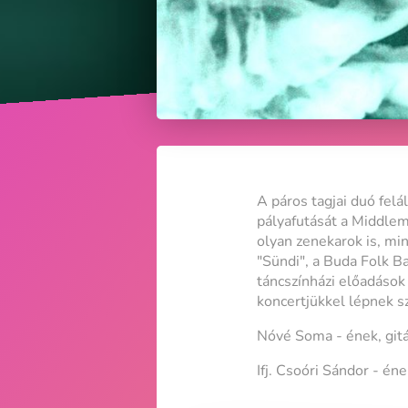
A páros tagjai duó fel
pályafutását a Middlem
olyan zenekarok is, mi
"Sündi", a Buda Folk B
táncszínházi előadáso
koncertjükkel lépnek s
Nóvé Soma - ének, git
Ifj. Csoóri Sándor - én