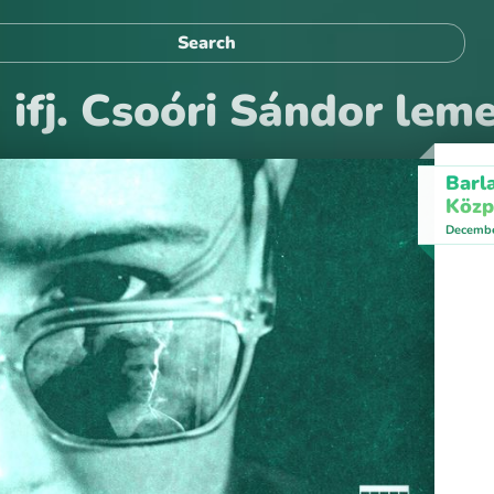
ifj. Csoóri Sándor le
Barl
Közp
Decembe