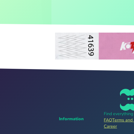
Find everythin
Information
FAQ
Terms and 
Career