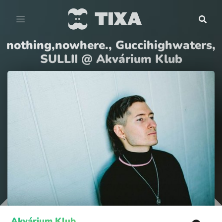
nothing,nowhere., Guccihighwaters,
SULLII @ Akvárium Klub
Akvárium Klub