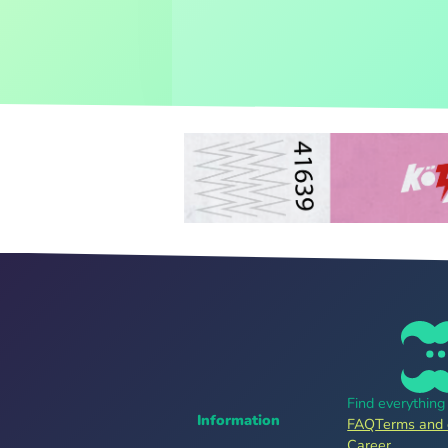
Find everythin
Information
FAQ
Terms and 
Career