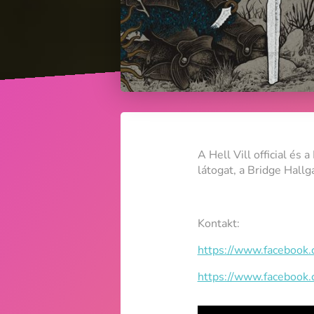
A Hell Vill official és
látogat, a Bridge Hallg
Kontakt:
https://www.facebook.c
https://www.facebook.