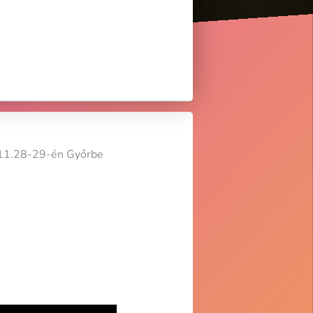
25.11.28-29-én Győrbe