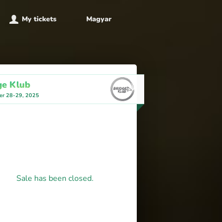
My tickets
Magyar
ge Klub
r 28-29, 2025
Sale has been closed.