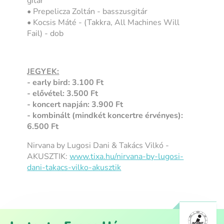
gitár
• Prepelicza Zoltán - basszusgitár
• Kocsis Máté - (Takkra, All Machines Will
Fail) - dob
JEGYEK:
- early bird: 3.100 Ft
- elővétel: 3.500 Ft
- koncert napján: 3.900 Ft
- kombinált (mindkét koncertre érvényes):
6.500 Ft
Nirvana by Lugosi Dani & Takács Vilkó -
AKUSZTIK:
www.tixa.hu/nirvana-by-lugosi-
dani-takacs-vilko-akusztik