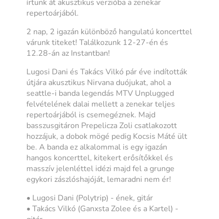
írtunk át akusztikus verzióba a zenekar
repertoárjából.
2 nap, 2 igazán különböző hangulatú koncerttel
várunk titeket! Találkozunk 12-27-én és
12.28-án az Instantban!
Lugosi Dani és Takács Vilkó pár éve indították
útjára akusztikus Nirvana duójukat, ahol a
seattle-i banda legendás MTV Unplugged
felvételének dalai mellett a zenekar teljes
repertoárjából is csemegéznek. Majd
basszusgitáron Prepelicza Zoli csatlakozott
hozzájuk, a dobok mögé pedig Kocsis Máté ült
be. A banda ez alkalommal is egy igazán
hangos koncerttel, kitekert erősítőkkel és
masszív jelenléttel idézi majd fel a grunge
egykori zászlóshajóját, lemaradni nem ér!
• Lugosi Dani (Polytrip) - ének, gitár
• Takács Vilkó (Ganxsta Zolee és a Kartel) -