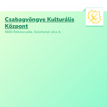
Csabagyöngye Kulturális
Központ
5600 Békéscsaba, Széchenyi utca 4.