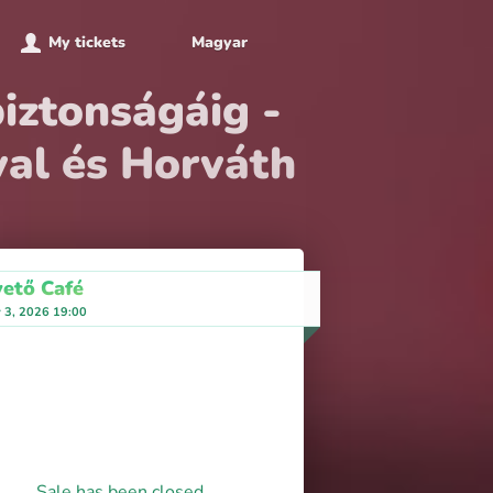
My tickets
Magyar
iztonságáig -
al és Horváth
ető Café
y 3, 2026 19:00
Sale has been closed.