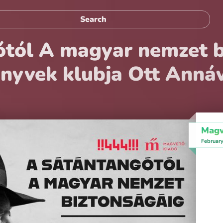
tól A magyar nemzet b
nyvek klubja Ott Annáv
Magv
Februar