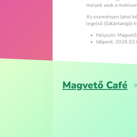
melyek azok a motívumo
Az eseményen (ahol kér
legelső (Sátántangó) é
Helyszín: Magvető
Időpont: 2026.02.
Magvető Café
1