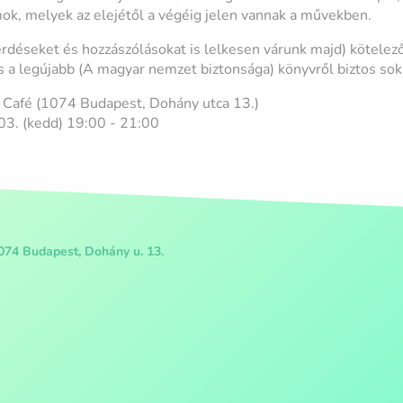
k, melyek az elejétől a végéig jelen vannak a művekben.
déseket és hozzászólásokat is lelkesen várunk majd) kötelező
s a legújabb (A magyar nemzet biztonsága) könyvről biztos sok
 Café (1074 Budapest, Dohány utca 13.)
03. (kedd) 19:00 - 21:00
074 Budapest, Dohány u. 13.