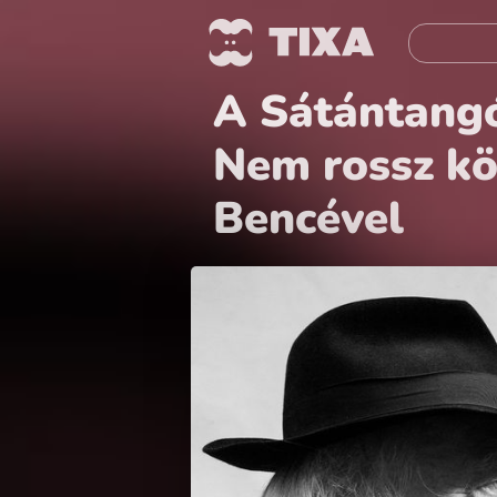
A Sátántangó
Nem rossz kö
Bencével