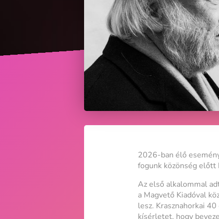
2026-ban élő eseménye
fogunk közönség előtt
Az első alkalommal adt
a Magvető Kiadóval kö
lesz. Krasznahorkai 40
kísérletet, hogy bevez