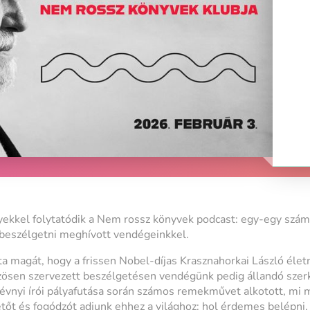
kkel folytatódik a Nem rossz könyvek podcast: egy-egy szám
 beszélgetni meghívott vendégeinkkel.
a magát, hogy a frissen Nobel-díjas Krasznahorkai László éle
zösen szervezett beszélgetésen vendégünk pedig állandó szerk
 évnyi írói pályafutása során számos remekművet alkotott, mi 
etőt és fogódzót adjunk ehhez a világhoz: hol érdemes belépni,