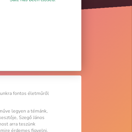
unkra fontos életműről
tműve legyen a témánk,
esztője, Szegő János
most arra teszünk
 mire érdemes figyelni,