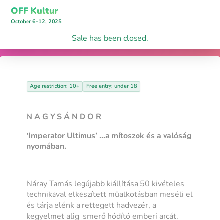
OFF Kultur
October 6-12, 2025
Sale has been closed.
Age restriction: 10+
Free entry: under 18
N A G Y S Á N D O R
‘Imperator Ultimus’ …a mítoszok és a valóság
nyomában.
Náray Tamás legújabb kiállítása 50 kivételes
technikával elkészített műalkotásban meséli el
és tárja elénk a rettegett hadvezér, a
kegyelmet alig ismerő hódító emberi arcát.