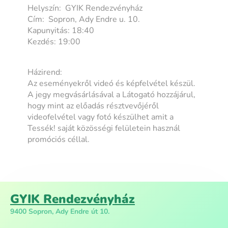
Helyszín: GYIK Rendezvényház
Cím: Sopron, Ady Endre u. 10.
Kapunyitás: 18:40
Kezdés: 19:00
Házirend:
Az eseményekről videó és képfelvétel készül.
A jegy megvásárlásával a Látogató hozzájárul,
hogy mint az előadás résztvevőjéről
videofelvétel vagy fotó készülhet amit a
Tessék! saját közösségi felületein használ
promóciós céllal.
GYIK Rendezvényház
9400 Sopron, Ady Endre út 10.