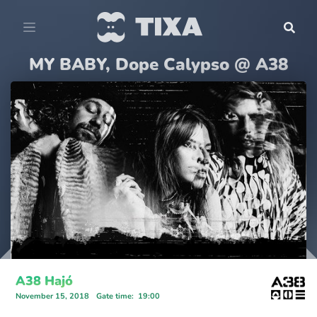
MY BABY, Dope Calypso @ A38
A38 Hajó
November 15, 2018
Gate time
:
19:00