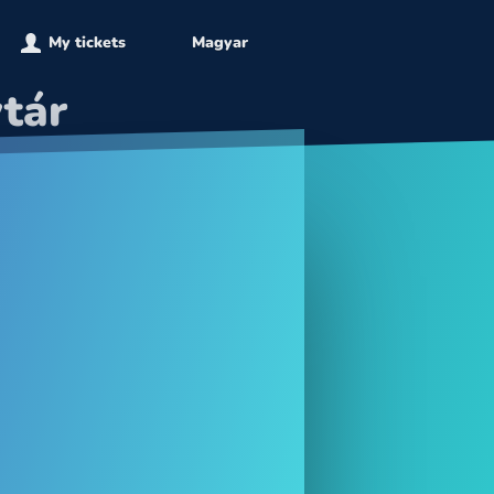
My tickets
Magyar
tár