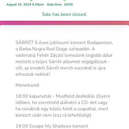
August 10, 2024 6.00pm
Gate time
:
18:00
Sale has been closed.
SÁRRÉT 5 éves jubileumi koncert Budapesten,
a Barba Negra Red Stage színpadán. A
vadonatúj Fehér Zászló lemezünk legjobb dalai
mellett a teljes Sárrét albumot végigjátszuk -
sőt, az eredeti Sárrét merch cuccokat is újra
elhozzuk nektek!
Menetrend:
18:00 kapunyitás - Mudfield dedikálás (Gyere
időben, ha szeretnéd aláíratni a CD-det vagy
ha csinálnál egy közös fotót a csapattal, mert
koncert után nem lesz rá lehetőség!)
19:00 Escape My Shadows koncert