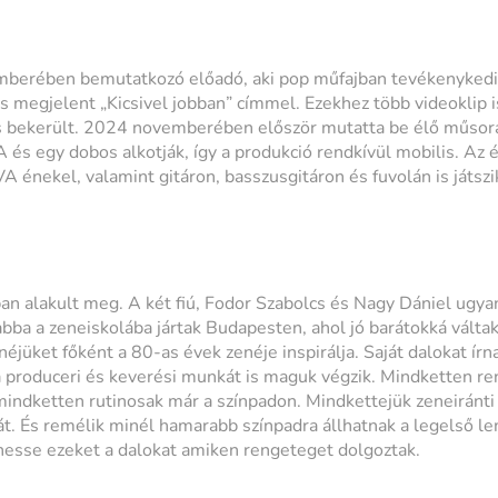
rében bemutatkozó előadó, aki pop műfajban tevékenykedik.
s megjelent „Kicsivel jobban” címmel. Ezekhez több videoklip is
s bekerült. 2024 novemberében először mutatta be élő műsorá
 és egy dobos alkotják, így a produkció rendkívül mobilis. Az 
 énekel, valamint gitáron, basszusgitáron és fuvolán is játszi
an alakult meg. A két fiú, Fodor Szabolcs és Nagy Dániel ug
bba a zeneiskolába jártak Budapesten, ahol jó barátokká váltak
néjüket főként a 80-as évek zenéje inspirálja. Saját dalokat írn
 produceri és keverési munkát is maguk végzik. Mindketten r
indketten rutinosak már a színpadon. Mindkettejük zeneiránti
át. És remélik minél hamarabb színpadra állhatnak a legelső l
sse ezeket a dalokat amiken rengeteget dolgoztak.