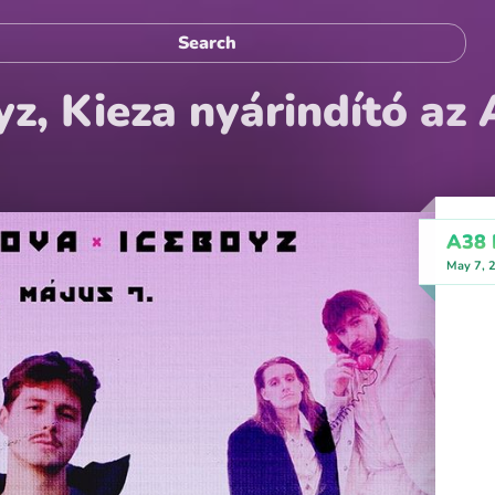
z, Kieza nyárindító az
A38 
May 7, 