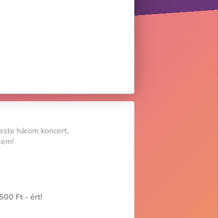
 este három koncert,
sem!
00 Ft - ért!