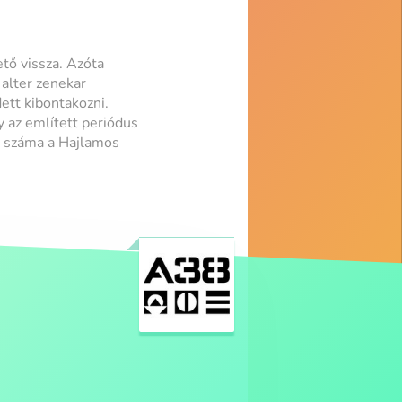
tő vissza. Azóta
 alter zenekar
ett kibontakozni.
 az említett periódus
ó száma a Hajlamos