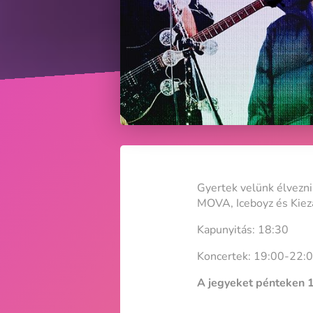
Gyertek velünk élvezni 
MOVA, Iceboyz és Kieza
Kapunyitás: 18:30
Koncertek: 19:00-22:
A jegyeket pénteken 11