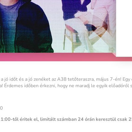
a jó időt és a jó zenéket az A38 tetőteraszra, május 7-én! Egy
! Érdemes időben érkezni, hogy ne maradj le egyik előadóról 
00
:00-től éritek el, limitált számban 24 órán keresztül csak 25