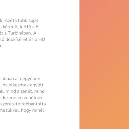
 Azóta több saját
 készült, kettő a 8.
t a Turbinában. A
élő dobkíséret és a HD
k
yanabban a megyében
, és elkezdtek együtt
ak, mind a zenét, mind
endszeresen zenélnek
 szeretete robbantotta
emezükkel, hogy minél