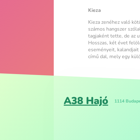
Kieza
Kieza zenéhez való köt
számos hangszer szólal
tagjaként tette, de az 
Hosszas, két évet felö
eseményeit, kalandjait
című dal, mely egy kü
A38 Hajó
1114 Budapes