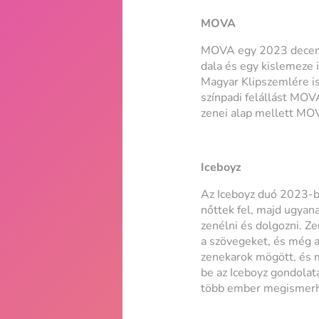
MOVA
MOVA egy 2023 decembe
dala és egy kislemeze i
Magyar Klipszemlére i
színpadi felállást MOVA
zenei alap mellett MOVA
Iceboyz
Az Iceboyz duó 2023-b
nőttek fel, majd ugyana
zenélni és dolgozni. Ze
a szövegeket, és még a
zenekarok mögött, és m
be az Iceboyz gondolat
több ember megismerhe