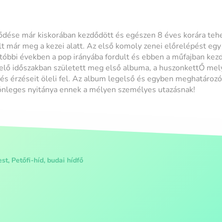
ődése már kiskorában kezdődött és egészen 8 éves korára tehe
t már meg a kezei alatt. Az első komoly zenei előrelépést egy
utóbbi években a pop irányába fordult és ebben a műfajban kezd
lelő időszakban született meg első albuma, a huszonkettŐ mely
 és érzéseit öleli fel. Az album legelső és egyben meghatároz
lönleges nyitánya ennek a mélyen személyes utazásnak!
t, Petőfi-híd, budai hídfő