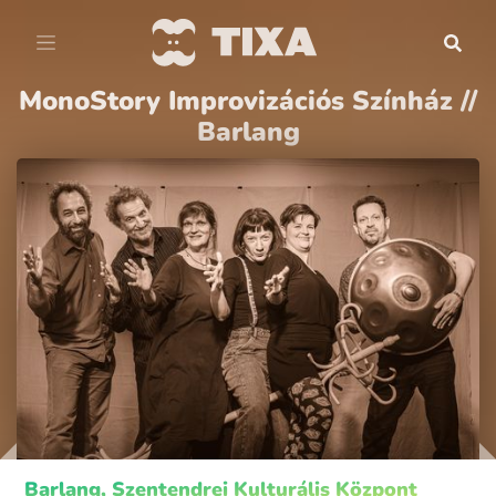
MonoStory Improvizációs Színház //
Barlang
Barlang, Szentendrei Kulturális Központ