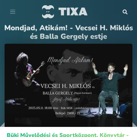
Mondjad, Atikám! - Vecsei H. Miklós
és Balla Gergely estje
Büki Művelődési és Sportközpont, Könyvtár -