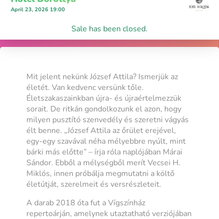
April 23, 2026 19:00
Sale has been closed.
Mit jelent nekünk József Attila? Ismerjük az
életét. Van kedvenc versünk tőle.
Életszakaszainkban újra- és újraértelmezzük
sorait. De ritkán gondolkozunk el azon, hogy
milyen pusztító szenvedély és szeretni vágyás
élt benne. „József Attila az őrület erejével,
egy-egy szavával néha mélyebbre nyúlt, mint
bárki más előtte” – írja róla naplójában Márai
Sándor. Ebből a mélységből merít Vecsei H.
Miklós, innen próbálja megmutatni a költő
életútját, szerelmeit és versrészleteit.
A darab 2018 óta fut a Vígszínház
repertoárján, amelynek utaztatható verziójában