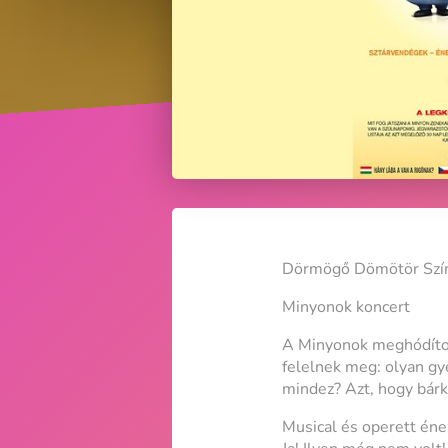
Dörmögő Dömötör Szí
Minyonok koncert
A Minyonok meghódítot
felelnek meg: olyan gy
mindez? Azt, hogy bárki
Musical és operett én