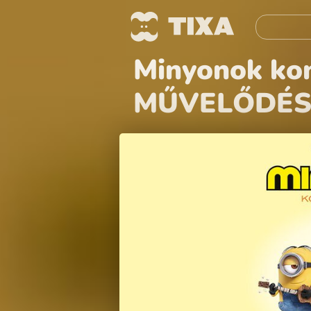
Minyonok k
MŰVELŐDÉSI