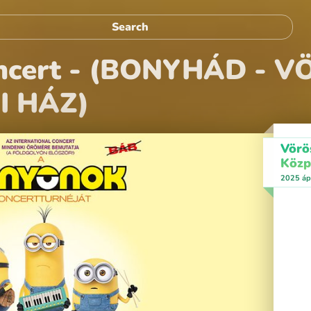
oncert - (BONYHÁD -
 HÁZ)
Vörö
Közp
2025 ápr