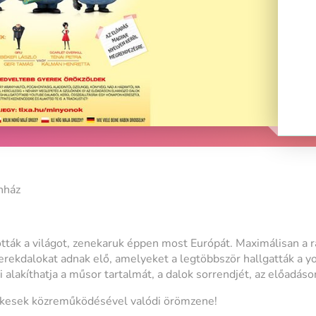
nház
ták a világot, zenekaruk éppen most Európát. Maximálisan a r
erekdalokat adnak elő, amelyeket a legtöbbször hallgatták a yo
 alakíthatja a műsor tartalmát, a dalok sorrendjét, az előadáso
ekesek közreműködésével valódi örömzene!