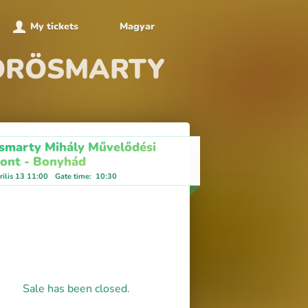
My tickets
Magyar
 VÖRÖSMARTY
smarty Mihály Művelődési
ont - Bonyhád
ilis 13 11:00
Gate time
:
10:30
Sale has been closed.