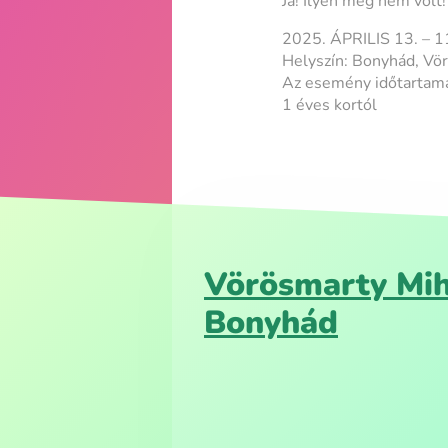
Ja! Ilyen még nem volt!
2025. ÁPRILIS 13. – 1
Helyszín: Bonyhád, Vö
Az esemény időtartama
1 éves kortól
Vörösmarty Mih
Bonyhád