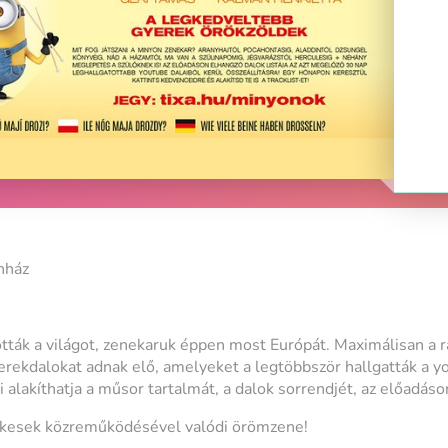
nház
ták a világot, zenekaruk éppen most Európát. Maximálisan a r
erekdalokat adnak elő, amelyeket a legtöbbször hallgatták a yo
 alakíthatja a műsor tartalmát, a dalok sorrendjét, az előadáso
ekesek közreműködésével valódi örömzene!