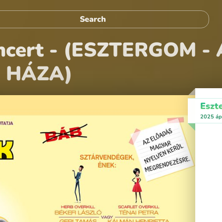
ncert - (ESZTERGOM - 
 HÁZA)
Eszt
2025 ápr