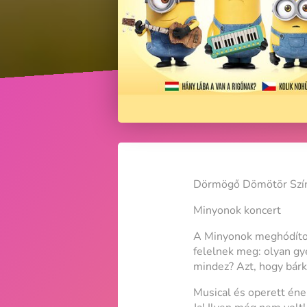
Dörmögő Dömötör Szí
Minyonok koncert
A Minyonok meghódítot
felelnek meg: olyan gy
mindez? Azt, hogy bárki
Musical és operett én