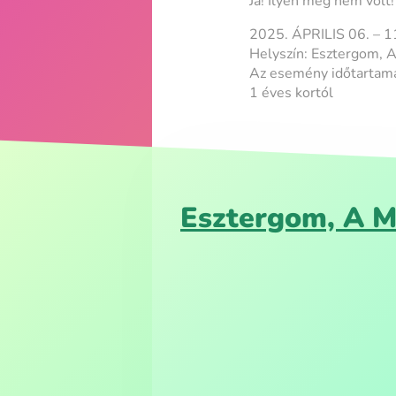
Ja! Ilyen még nem volt!
2025. ÁPRILIS 06. – 1
Helyszín: Esztergom, 
Az esemény időtartama
1 éves kortól
Esztergom, A M