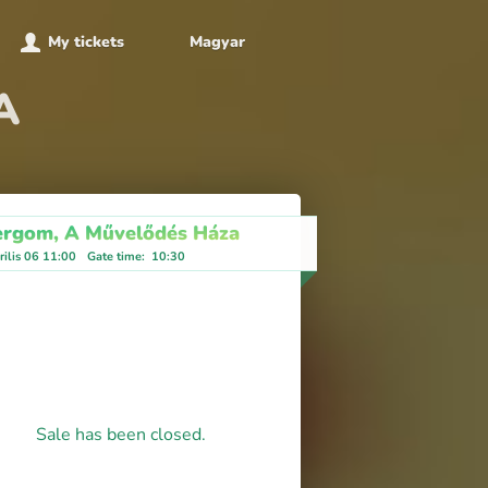
My tickets
Magyar
A
ergom, A Művelődés Háza
ilis 06 11:00
Gate time
:
10:30
Sale has been closed.