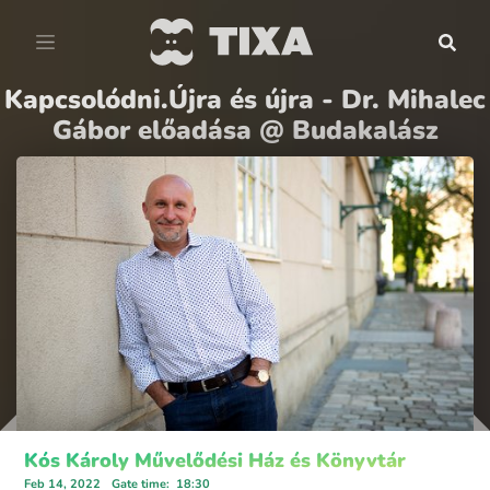
Kapcsolódni.Újra és újra - Dr. Mihalec
Gábor előadása @ Budakalász
Kós Károly Művelődési Ház és Könyvtár
Feb 14, 2022
Gate time
:
18:30